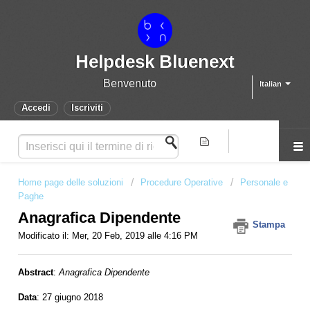
Helpdesk Bluenext
Benvenuto
Italian
Accedi
Iscriviti
Home page delle soluzioni
Procedure Operative
Personale e
Paghe
Anagrafica Dipendente
Stampa
Modificato il: Mer, 20 Feb, 2019 alle 4:16 PM
Abstract
:
Anagrafica Dipendente
Data
: 27 giugno 2018