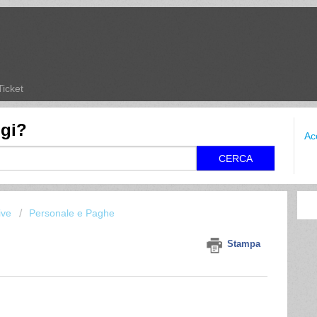
Ticket
ggi?
Ac
CERCA
ive
Personale e Paghe
Stampa