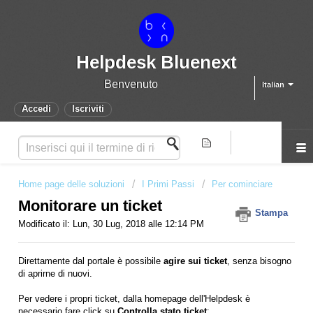
Helpdesk Bluenext
Benvenuto
Italian
Accedi
Iscriviti
Home page delle soluzioni
I Primi Passi
Per cominciare
Monitorare un ticket
Stampa
Modificato il: Lun, 30 Lug, 2018 alle 12:14 PM
Direttamente dal portale è possibile
agire sui ticket
, senza bisogno
di aprirne di nuovi.
Per vedere i propri ticket, dalla homepage dell'Helpdesk è
necessario fare click su
Controlla stato ticket
: