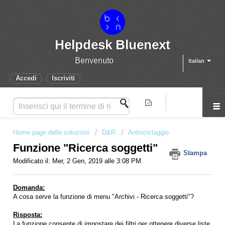
Helpdesk Bluenext
Benvenuto
Italian
Accedi
Iscriviti
Home page delle soluzioni
D&R
Antiriciclaggio
Funzione "Ricerca soggetti"
Stampa
Modificato il: Mer, 2 Gen, 2019 alle 3:08 PM
Domanda:
A cosa serve la funzione di menu "Archivi - Ricerca soggetti"?
Risposta:
La funzione consente di impostare dei filtri per ottenere diverse liste