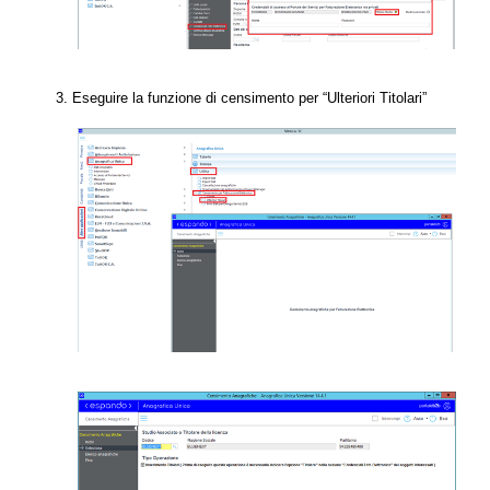
Eseguire la funzione di censimento per “Ulteriori Titolari”