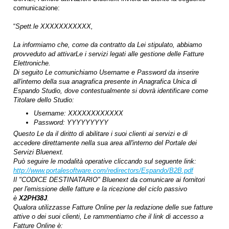
comunicazione:
“
Spett.le XXXXXXXXXXX,
La informiamo che, come da contratto da Lei stipulato, abbiamo
provveduto ad attivarLe i servizi legati alle gestione delle Fatture
Elettroniche.
Di seguito Le comunichiamo Username e Password da inserire
all'interno della sua anagrafica presente in Anagrafica Unica di
Espando Studio, dove contestualmente si dovrà identificare come
Titolare dello Studio:
Username: XXXXXXXXXXXX
Password: YYYYYYYYY
Questo Le da il diritto di abilitare i suoi clienti ai servizi e di
accedere direttamente nella sua area all'interno del Portale dei
Servizi Bluenext.
Può seguire le modalità operative cliccando sul seguente link:
http://www.portalesoftware.com/redirectors/Espando/B2B.pdf
Il "CODICE DESTINATARIO" Bluenext da comunicare ai fornitori
per l'emissione delle fatture e la ricezione del ciclo passivo
è
X2PH38J
.
Qualora utilizzasse Fatture Online per la redazione delle sue fatture
attive o dei suoi clienti, Le rammentiamo che il link di accesso a
Fatture Online è: