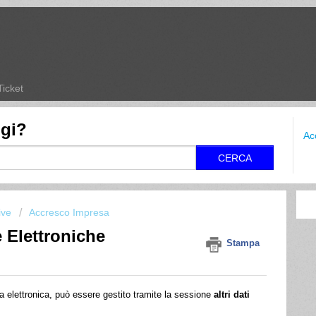
Ticket
ggi?
Ac
CERCA
ive
Accresco Impresa
 Elettroniche
Stampa
ura elettronica, può essere gestito tramite la sessione
altri dati