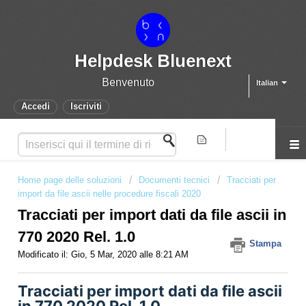
Helpdesk Bluenext
Benvenuto
Italian
Accedi
Iscriviti
Home page delle soluzioni
Documenti tecnici
Tracciati per
import da file ascii nelle procedure fiscali 2020
Tracciati per import dati da file ascii in
770 2020 Rel. 1.0
Stampa
Modificato il: Gio, 5 Mar, 2020 alle 8:21 AM
Tracciati per import dati da file ascii
in 770 2020 Rel. 1.0