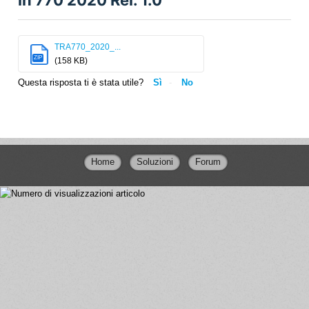
TRA770_2020_...
ZIP
(158 KB)
Questa risposta ti è stata utile?
Sì
No
Home
Soluzioni
Forum