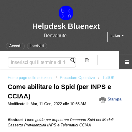
Helpdesk Bluenext
Benvenuto
Italian
Accedi
Iscriviti
Home page delle soluzioni
Procedure Operative
TuttOK
Come abilitare lo Spid (per INPS e
CCIAA)
Stampa
Modificato il: Mar, 11 Gen, 2022 alle 10:55 AM
Abstract
:
L
inee guida per impostare l'accesso Spid nei Moduli
Cassetto Previdenziali INPS e Telematici CCIAA