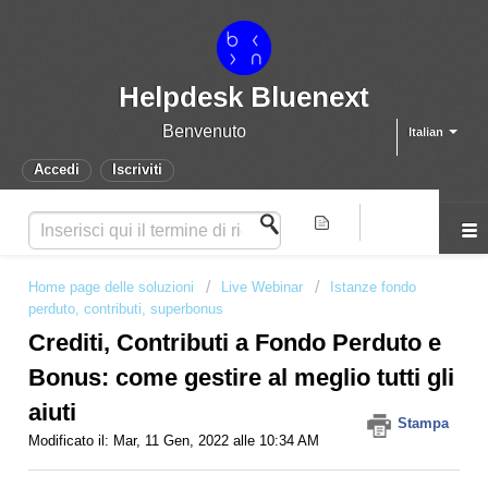
Helpdesk Bluenext
Benvenuto
Italian
Accedi
Iscriviti
Home page delle soluzioni
Live Webinar
Istanze fondo
perduto, contributi, superbonus
Crediti, Contributi a Fondo Perduto e
Bonus: come gestire al meglio tutti gli
aiuti
Stampa
Modificato il: Mar, 11 Gen, 2022 alle 10:34 AM