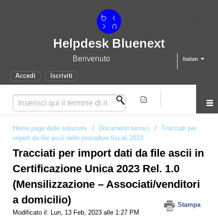
Helpdesk Bluenext
Benvenuto
Italian
Accedi
Iscriviti
Home page delle soluzioni
Documenti tecnici
Tracciati per
import da file ascii nelle procedure fiscali 2023
Tracciati per import dati da file ascii in
Certificazione Unica 2023 Rel. 1.0
(Mensilizzazione – Associati/venditori
a domicilio)
Stampa
Modificato il: Lun, 13 Feb, 2023 alle 1:27 PM