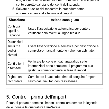
riga, aprire la lente nella colonna Conto Racc. e scegliere il
conto corretto dal piano dei conti dell'azienda.
Salvare e uscire dal raccordo: la procedura torna
automaticamente alla funzione di import.
Situazione
Azione consigliata
Conti già
Usare l'associazione automatica per conto e
uguali a
verificare solo eventuali righe residue.
Espando
Descrizioni
simili ma
Usare l'associazione automatica per descrizione e
codici
completare manualmente le righe non abbinate.
diversi
Verificare le icone e i dati anagrafici: se le
Conti clienti
informazioni sono complete, il programma può
o fornitori
gestirli automaticamente in fase di import.
Righe non
Completare il raccordo prima di eseguire l'import,
raccordate
salvo casi valutati con l'assistenza.
5. Controlli prima dell'import
Prima di portare a termine l’import, controllare sempre la legenda
delle icone e la quadratura Dare/Avere.