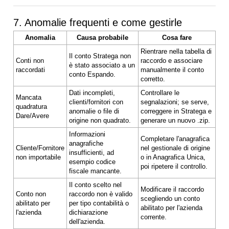
7. Anomalie frequenti e come gestirle
Anomalia
Causa probabile
Cosa fare
Rientrare nella tabella di
Il conto Stratega non
Conti non
raccordo e associare
è stato associato a un
raccordati
manualmente il conto
conto Espando.
corretto.
Dati incompleti,
Controllare le
Mancata
clienti/fornitori con
segnalazioni; se serve,
quadratura
anomalie o file di
correggere in Stratega e
Dare/Avere
origine non quadrato.
generare un nuovo .zip.
Informazioni
Completare l'anagrafica
anagrafiche
Cliente/Fornitore
nel gestionale di origine
insufficienti, ad
non importabile
o in Anagrafica Unica,
esempio codice
poi ripetere il controllo.
fiscale mancante.
Il conto scelto nel
Modificare il raccordo
Conto non
raccordo non è valido
scegliendo un conto
abilitato per
per tipo contabilità o
abilitato per l'azienda
l'azienda
dichiarazione
corrente.
dell'azienda.