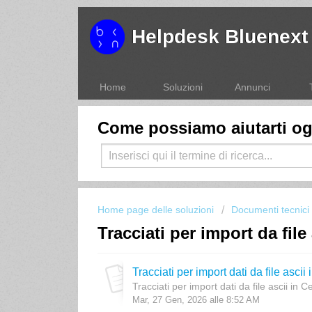
Helpdesk Bluenext
Home
Soluzioni
Annunci
Come possiamo aiutarti o
Home page delle soluzioni
Documenti tecnici
Tracciati per import da file
Tracciati per import dati da file asci
Tracciati per import dati da file ascii in 
Mar, 27 Gen, 2026 alle 8:52 AM