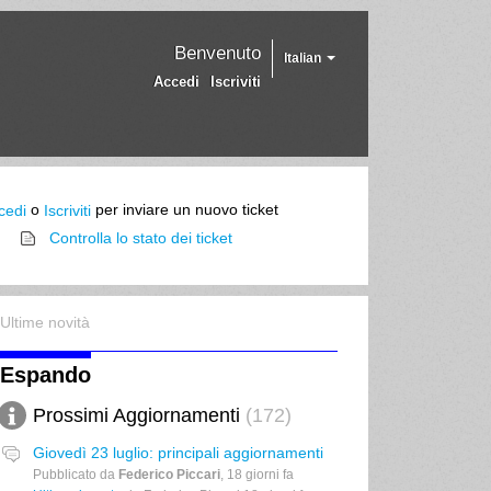
Benvenuto
Italian
Accedi
Iscriviti
o
per inviare un nuovo ticket
cedi
Iscriviti
Controlla lo stato dei ticket
Ultime novità
Espando
Prossimi Aggiornamenti
172
Giovedì 23 luglio: principali aggiornamenti
Pubblicato da
Federico Piccari
,
18 giorni fa