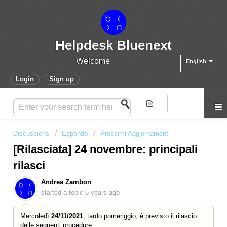
Helpdesk Bluenext
Welcome
English
Login
Sign up
Discussions
Espando
Prossimi Aggiornamenti
[Rilasciata] 24 novembre: principali
rilasci
Andrea Zambon
started a topic
5 years ago
Mercoledì
24/11/2021
,
tardo pomeriggio
, è previsto il rilascio
delle seguenti procedure: