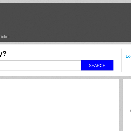
Ticket
y?
Lo
SEARCH