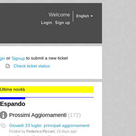
Welcome
English
Login
Sign up
or
to submit a new ticket
gin
Signup
Check ticket status
Ultime novità
Espando
Prossimi Aggiornamenti
172
Giovedì 23 luglio: principali aggiornamenti
Posted by
Federico Piccari
,
19 days ago