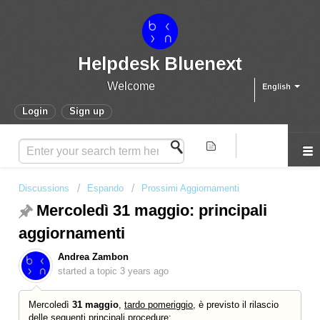
Helpdesk Bluenext
Welcome
English
Login
Sign up
Discussions
Espando
Prossimi Aggiornamenti
Mercoledì 31 maggio: principali
aggiornamenti
Andrea Zambon
started a topic
3 years ago
Mercoledì
31 maggi
o
,
tardo pomeriggio
, è previsto il rilascio
delle seguenti principali procedure: