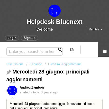
Helpdesk Bluenext
Welcome
English
Login
Sign up
Discussions
Espando
Prossimi Aggiornamenti
Mercoledì 28 giugno: principali
aggiornamenti
Andrea Zambon
started a topic
3 years ago
Mercoledì
28 giugno
,
tardo pomeriggio
, è previsto il rilascio
delle seguenti principali procedure: