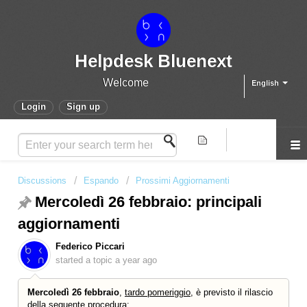
Helpdesk Bluenext
Welcome
English
Login
Sign up
Discussions
Espando
Prossimi Aggiornamenti
Mercoledì 26 febbraio: principali
aggiornamenti
Federico Piccari
started a topic
a year ago
Mercoledì 26 febbraio
,
tardo pomeriggio
, è previsto il rilascio
della seguente procedura: