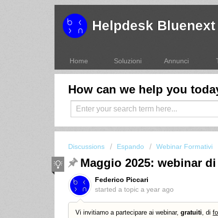
Helpdesk Bluenext
Home
Soluzioni
Annunci
How can we help you toda
Discussions
Espando
Webinar Formativi
Maggio 2025: webinar di
Federico Piccari
started a topic
a year ago
Vi invitiamo a partecipare ai webinar,
gratuiti
, di
f