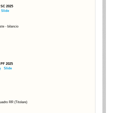
 SC 2025
Slide
te - bilancio
 PF 2025
o
Slide
uadro RR (Titolare)