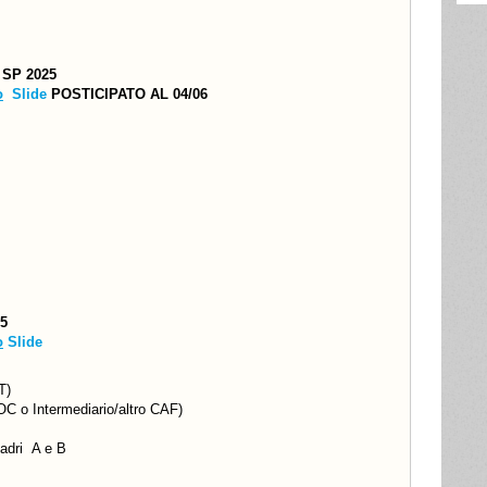
 SP 2025
o
Slide
POSTICIPATO AL 04/06
25
o
Slide
T)
C o Intermediario/altro CAF)
adri A e B