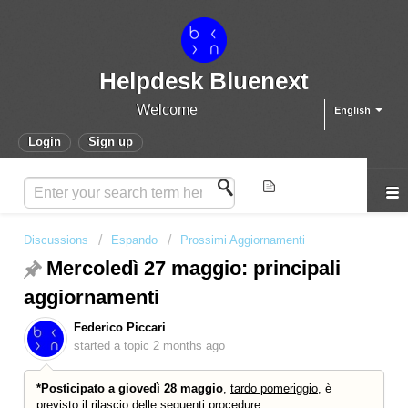
Helpdesk Bluenext
Welcome
English
Login
Sign up
Discussions
Espando
Prossimi Aggiornamenti
Mercoledì 27 maggio: principali
aggiornamenti
Federico Piccari
started a topic
2 months ago
*Posticipato a giovedì 28 maggio
,
tardo pomeriggio
, è
previsto il rilascio delle seguenti procedure: