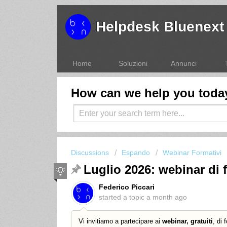
Helpdesk Bluenext
Home
Soluzioni
Annunci
How can we help you toda
Discussions
Espando
Webinar Formativi
Luglio 2026: webinar di 
Federico Piccari
started a topic
a month ago
Vi invitiamo a partecipare ai
webinar, gratuiti
, di